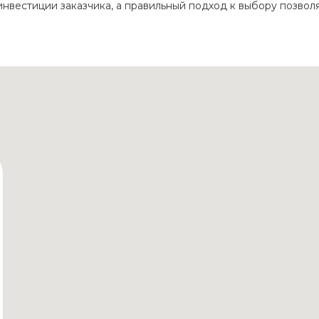
нвестиции заказчика, а правильный подход к выбору позволя
раны для улицы
Мобильный светодиодный экран
ы
Экран для помещений