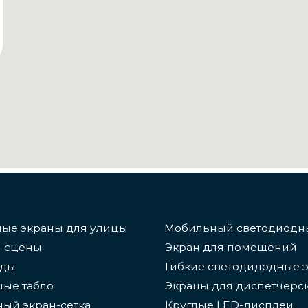
Гибкие светодидодные экраны
бло
Экраны для диспетчерских
ран-сетка
Круглые LED-дисплеи
тивных площадок
Светодиодные экраны для пола
РЕШЕНИЯ