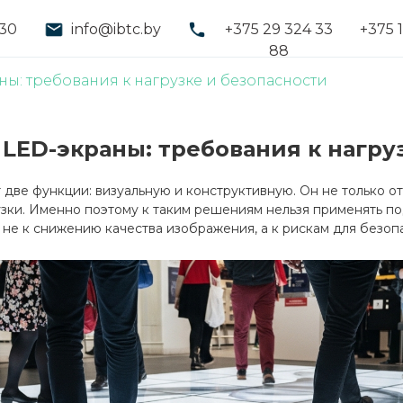
:30
info@ibtc.by
+375 29 324 33
+375 
88
ы: требования к нагрузке и безопасности
LED-экраны: требования к нагру
ве функции: визуальную и конструктивную. Он не только о
зки. Именно поэтому к таким решениям нельзя применять по
не к снижению качества изображения, а к рискам для безоп