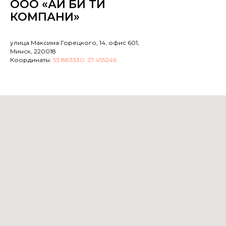
ООО «АЙ БИ ТИ
КОМПАНИ»
улица Максима Горецкого, 14, офис 601,
Минск, 220018
Координаты:
53.883330, 27.455246
Все работы