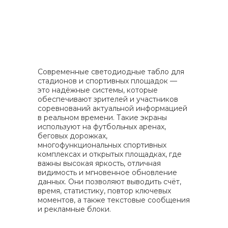
Современные светодиодные табло для
стадионов и спортивных площадок —
это надёжные системы, которые
обеспечивают зрителей и участников
соревнований актуальной информацией
в реальном времени. Такие экраны
используют на футбольных аренах,
беговых дорожках,
многофункциональных спортивных
комплексах и открытых площадках, где
важны высокая яркость, отличная
видимость и мгновенное обновление
данных. Они позволяют выводить счёт,
время, статистику, повтор ключевых
моментов, а также текстовые сообщения
и рекламные блоки.