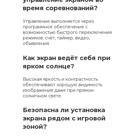
время соревнований?
Управление выполняется через
программное обеспечение с
возможностью быстрого переключения
режимов: счёт, таймер, видео,
объявления.
Как экран ведёт себя при
ярком солнце?
Высокая яркость и контрастность
обеспечивают хорошую видимость
изображения даже при прямом
солнечном свете.
Безопасна ли установка
экрана рядом с игровой
зоной?