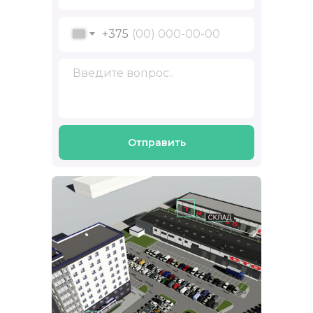
+375
Отправить