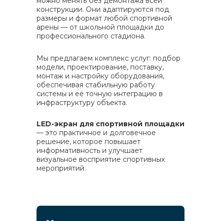
можно менять без демонтажа всей
конструкции. Они адаптируются под
размеры и формат любой спортивной
арены — от школьной площадки до
профессионального стадиона.
Мы предлагаем комплекс услуг: подбор
модели, проектирование, поставку,
монтаж и настройку оборудования,
обеспечивая стабильную работу
системы и её точную интеграцию в
инфраструктуру объекта.
LED-экран для спортивной площадки
— это практичное и долговечное
решение, которое повышает
информативность и улучшает
визуальное восприятие спортивных
мероприятий.